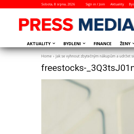
Sobota, 8 srpna, 2026
Sign in / Join
Aktuality
By
AKTUALITY
BYDLENI
ŽENY
FINANCE
Home
Jak se vyhnout zbytečným nákupům a udržet s
freestocks-_3Q3tsJ01