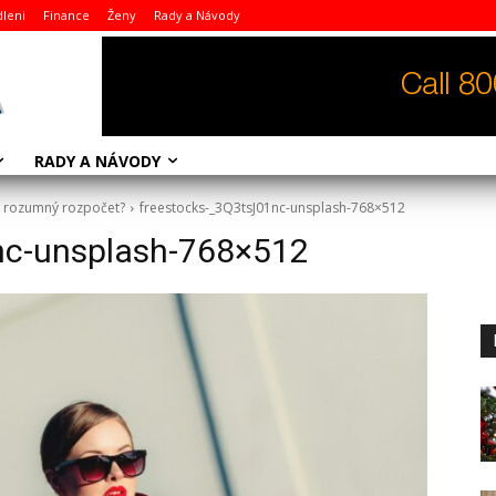
dleni
Finance
Ženy
Rady a Návody
RADY A NÁVODY
i rozumný rozpočet?
freestocks-_3Q3tsJ01nc-unsplash-768×512
nc-unsplash-768×512