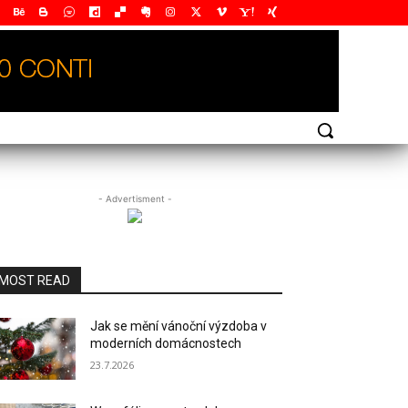
- Advertisment -
MOST READ
Jak se mění vánoční výzdoba v
moderních domácnostech
23.7.2026