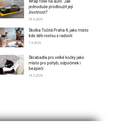
Wrap fólie na auto: Jak
jednoduše prodloužit její
životnost?
20.6.2026
Školka Točitá Praha 4, jako místo
kde děti rostou s radostí
1.6.2026
Škrabadla pro velké kočky jako
místo pro pohyb, odpočinek i
bezpečí
14.5.2026