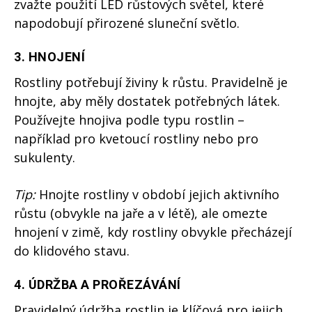
zvažte použití LED růstových světel, které
napodobují přirozené sluneční světlo.
3.
HNOJENÍ
Rostliny potřebují živiny k růstu. Pravidelně je
hnojte, aby měly dostatek potřebných látek.
Používejte hnojiva podle typu rostlin –
například pro kvetoucí rostliny nebo pro
sukulenty.
Tip:
Hnojte rostliny v období jejich aktivního
růstu (obvykle na jaře a v létě), ale omezte
hnojení v zimě, kdy rostliny obvykle přecházejí
do klidového stavu.
4.
ÚDRŽBA A PROŘEZÁVÁNÍ
Pravidelný údržba rostlin je klíčová pro jejich