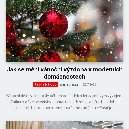
Jak se mění vánoční výzdoba v moderních
domácnostech
s-media.cz
-
23.7.2026
Rady a Návody
Vánoční dekorace prošly během posledních let zajímavým vývojem.
Zatímco dříve se většina domácností držela tradičních ozdob a
klasických barevných kombinací, dnes lidé stále častěji...