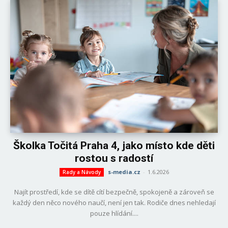
Školka Točitá Praha 4, jako místo kde děti
rostou s radostí
s-media.cz
-
1.6.2026
Rady a Návody
Najít prostředí, kde se dítě cítí bezpečně, spokojeně a zároveň se
každý den něco nového naučí, není jen tak. Rodiče dnes nehledají
pouze hlídání....