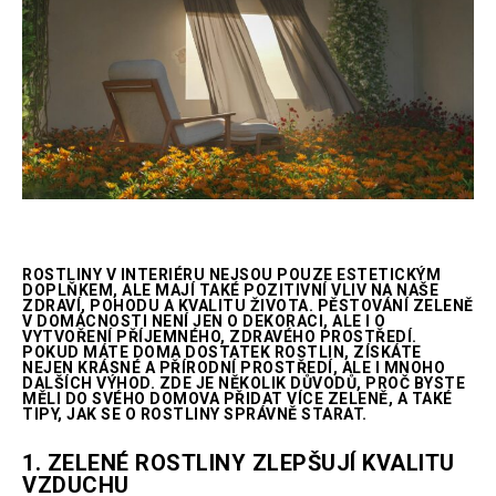
ROSTLINY V INTERIÉRU NEJSOU POUZE ESTETICKÝM
DOPLŇKEM, ALE MAJÍ TAKÉ POZITIVNÍ VLIV NA NAŠE
ZDRAVÍ, POHODU A KVALITU ŽIVOTA. PĚSTOVÁNÍ ZELENĚ
V DOMÁCNOSTI NENÍ JEN O DEKORACI, ALE I O
VYTVOŘENÍ PŘÍJEMNÉHO, ZDRAVÉHO PROSTŘEDÍ.
POKUD MÁTE DOMA DOSTATEK ROSTLIN, ZÍSKÁTE
NEJEN KRÁSNÉ A PŘÍRODNÍ PROSTŘEDÍ, ALE I MNOHO
DALŠÍCH VÝHOD. ZDE JE NĚKOLIK DŮVODŮ, PROČ BYSTE
MĚLI DO SVÉHO DOMOVA PŘIDAT VÍCE ZELENĚ, A TAKÉ
TIPY, JAK SE O ROSTLINY SPRÁVNĚ STARAT.
1.
ZELENÉ ROSTLINY ZLEPŠUJÍ KVALITU
VZDUCHU