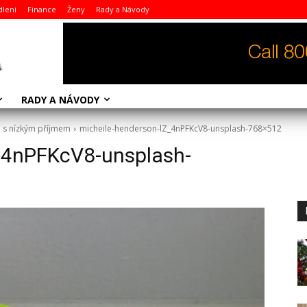
dleni
Finance
Ženy
Rady a Návody
RADY A NÁVODY
 i s nízkým příjmem
micheile-henderson-lZ_4nPFKcV8-unsplash-768×512
_4nPFKcV8-unsplash-