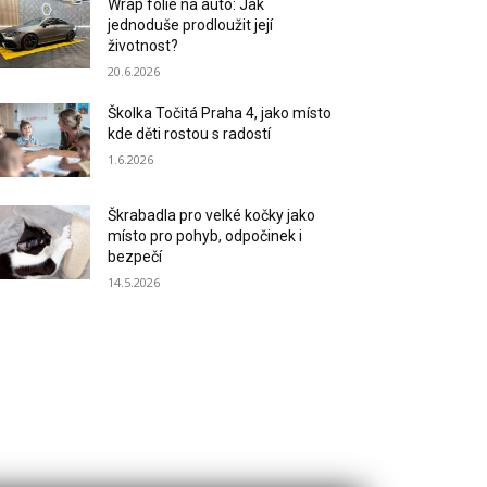
Wrap fólie na auto: Jak
jednoduše prodloužit její
životnost?
20.6.2026
Školka Točitá Praha 4, jako místo
kde děti rostou s radostí
1.6.2026
Škrabadla pro velké kočky jako
místo pro pohyb, odpočinek i
bezpečí
14.5.2026