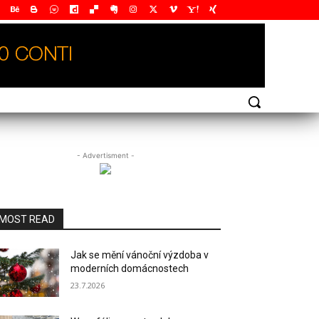
- Advertisment -
MOST READ
Jak se mění vánoční výzdoba v
moderních domácnostech
23.7.2026