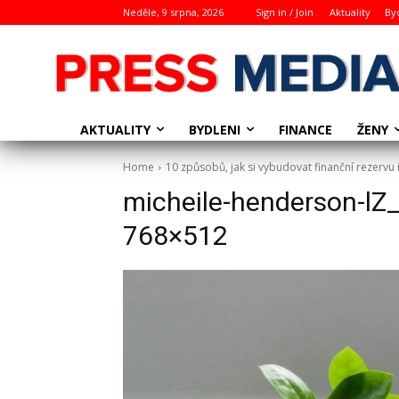
Neděle, 9 srpna, 2026
Sign in / Join
Aktuality
By
AKTUALITY
BYDLENI
ŽENY
FINANCE
Home
10 způsobů, jak si vybudovat finanční rezervu
micheile-henderson-lZ
768×512