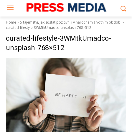
Home
5 tajemství, jak zůstat pozitivní i v náročném životním období
curated-lifestyle-3WMtkUmadco-unsplash-768×512
curated-lifestyle-3WMtkUmadco-
unsplash-768×512