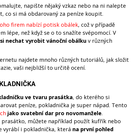
malujte, napište nějaký vzkaz nebo na ni nalepte
t, co si má obdarovaný za peníze koupit.
ho firem nabízí potisk obálek
, což v případě
m lépe, než když se o to snažíte svépomocí. V
si nechat vyrobit vánoční obálku
v různých
ernetu najdete mnoho různých tutoriálů, jak složit
ie, vaši nejbližší to určitě ocení.
OKLADNIČKA
kladničku ve tvaru prasátka
, do kterého si
darovat peníze, pokladnička je super nápad. Tento
ách
jako svatební dar pro novomanžele
.
 prasátko, můžete například použít kufřík nebo
e vyrábí i pokladnička, která
na první pohled