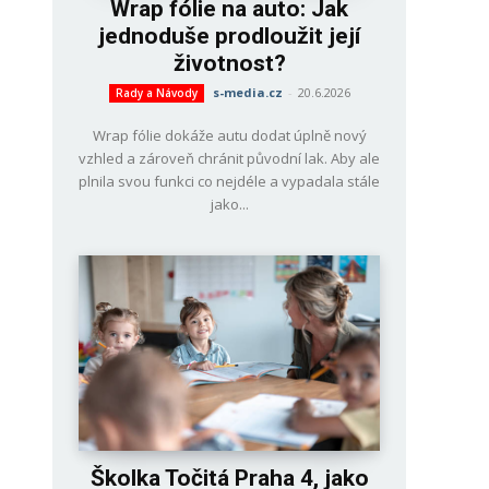
Wrap fólie na auto: Jak
jednoduše prodloužit její
životnost?
s-media.cz
-
20.6.2026
Rady a Návody
Wrap fólie dokáže autu dodat úplně nový
vzhled a zároveň chránit původní lak. Aby ale
plnila svou funkci co nejdéle a vypadala stále
jako...
Školka Točitá Praha 4, jako