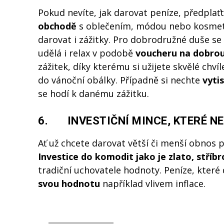
Pokud nevíte, jak darovat peníze, předplať
obchodě
s oblečením, módou nebo kosmeti
darovat i zážitky. Pro dobrodružné duše se
udělá i relax v podobě
voucheru na dobrou
zážitek, díky kterému si užijete skvělé chví
do vánoční obálky. Případně si nechte
vyti
se hodí k danému zážitku.
6. INVESTIČNÍ MINCE, KTERÉ N
Ať už chcete darovat větší či menší obnos p
Investice do komodit jako je zlato, stří
br
tradiční uchovatele hodnoty. Peníze, které 
svou hodnotu
například vlivem inflace.