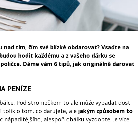
u nad tím, čím sv
é
blízk
é
obdarovat? Vsaďte na
 budou hodit každ
é
mu a z vašeho dárku se
 poličce. Dáme vám 6 tipů, jak originálně darovat
A PENÍZE
 obálce. Pod stromečkem to ale může vypadat dost
 tolik o tom, co darujete, ale
jakým způsobem to
c nápaditějšího, alespoň obálku vyzdobte. Je více