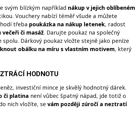
te svým blízkým například
nákup v jejich oblí
ben
é
m
kou. Vouchery nabízí téměř všude a můžete
 hodí třeba
poukázka na nákup letenek
, radost
 večeři č
i mas
áž
. Darujte poukaz na společný
le spolu. Dárkový poukaz vložte stejně jako peníze
sknout obálku na míru s vlastní
m motivem
, který
EZTRÁCÍ HODNOTU
eněz, investiční mince je skvělý hodnotný dárek.
o
či platina
není vůbec špatný nápad, jde totiž o
do nich vložíte, se
vám později zúročí a neztratí