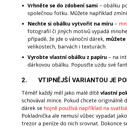
Vrhněte se do zdobení sami
– obálku po
společnou fotku. Můžete například zmíni
Nechte si obálku vytvořit na míru
–
mno
fotografií či jiných motivů vypadá mnohe
případě, že jde o vánoční dárek,
můžete 
velikostech, barvách i texturách.
Vyrobte vlastní obálku z papíru
– na int
dárkovou obálku. Popusťte uzdu své fantaz
2. VTIPNĚJŠÍ VARIANTOU JE P
Téměř každý měl jako malé dítě
vlastní po
schovával mince. Pokud chcete originálně 
dárek se
hojně používá například na svatb
Pokladnička ale nemusí vůbec vypadat jako
trezor a peníze do nich srovnat. Dokonce s