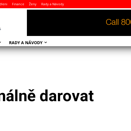
dleni
Finance
Ženy
Rady a Návody
RADY A NÁVODY
inálně darovat