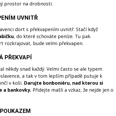
lný prostor na drobnosti.
PENÍM UVNITŘ
venci dort s překvapením uvnitř. Stačí když
abičku
, do které schováte peníze. Tu pak
t rozkrajovat, bude velmi překvapen.
Á PŘEKVAPÍ
tal někdy snad každý. Velmi často se ale typem
slavence, a tak v tom lepším případě putuje k
čí v koši.
Darujte bonboni
é
ru, nad kterou si
e a bankovky.
Přidejte mašli a vzkaz, že nejde jen o
 POUKAZEM