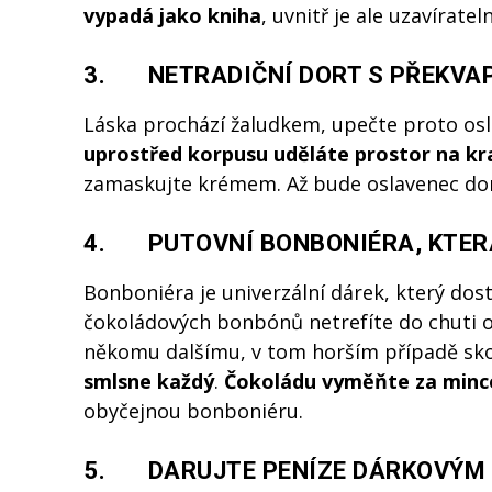
vypadá jako kniha
, uvnitř je ale uzavírate
3. NETRADIČNÍ DORT S PŘEKVA
Láska prochází žaludkem, upečte proto osla
uprostřed korpusu uděláte prostor na kr
zamaskujte krémem. Až bude oslavenec dor
4. PUTOVNÍ BONBONIÉRA, KTER
Bonboniéra je univerzální dárek, který dos
čokoládových bonbónů netrefíte do chuti o
někomu dalšímu, v tom horším případě skon
smlsne každý
.
Čokoládu vyměňte za minc
obyčejnou bonboniéru.
5. DARUJTE PENÍZE DÁRKOVÝM