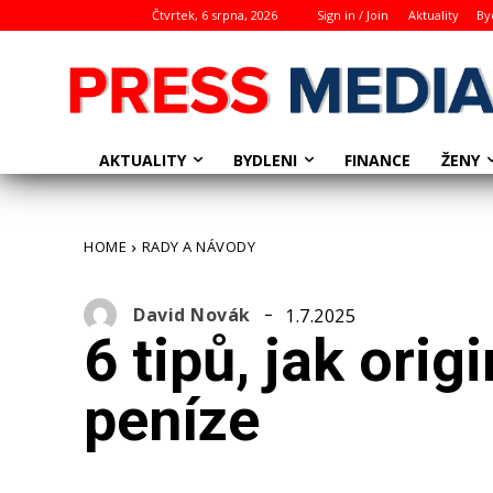
Čtvrtek, 6 srpna, 2026
Sign in / Join
Aktuality
By
AKTUALITY
BYDLENI
ŽENY
FINANCE
HOME
RADY A NÁVODY
David Novák
1.7.2025
6 tipů, jak orig
peníze