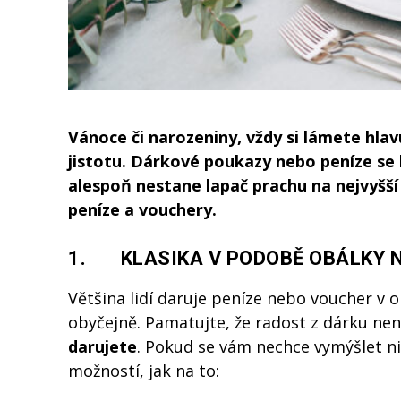
Vánoce či narozeniny, vždy si lámete hlav
jistotu. Dárkov
é
poukazy nebo peníze se
alespoň nestane lapač prachu na nejvyšší
pení
ze a vouchery.
1. KLASIKA V PODOBĚ OBÁLKY N
Většina lidí daruje peníze nebo voucher v
obyčejně. Pamatujte, že radost z dárku není
darujete
. Pokud se vám nechce vymýšlet ni
možností, jak na to: