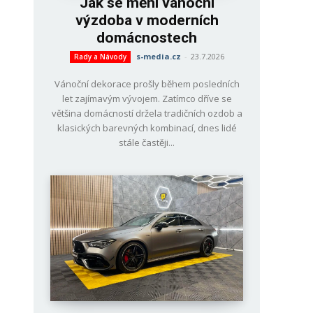
Jak se mění vánoční
výzdoba v moderních
domácnostech
s-media.cz
-
23.7.2026
Rady a Návody
Vánoční dekorace prošly během posledních
let zajímavým vývojem. Zatímco dříve se
většina domácností držela tradičních ozdob a
klasických barevných kombinací, dnes lidé
stále častěji...