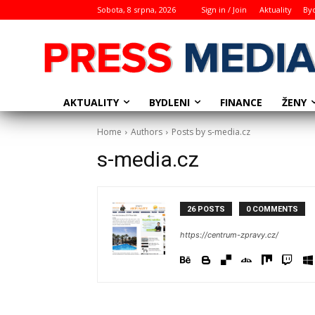
Sobota, 8 srpna, 2026
Sign in / Join
Aktuality
By
AKTUALITY
BYDLENI
ŽENY
FINANCE
Home
Authors
Posts by s-media.cz
s-media.cz
26 POSTS
0 COMMENTS
https://centrum-zpravy.cz/