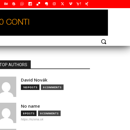
TOP AUTHORS
David Novák
103 POSTS
0 COMMENTS
No name
0 POSTS
0 COMMENTS
https://ezena.sk