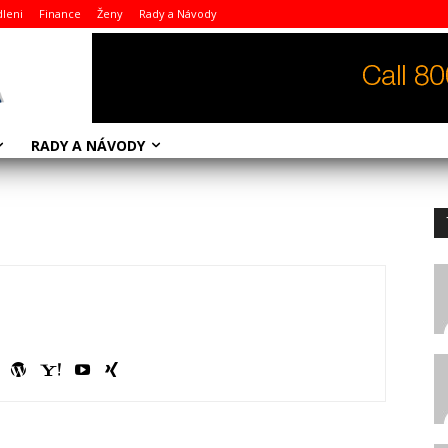
dleni
Finance
Ženy
Rady a Návody
RADY A NÁVODY