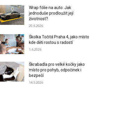
Wrap fólie na auto: Jak
jednoduše prodloužit její
životnost?
20.6.2026
Školka Točitá Praha 4, jako místo
kde děti rostou s radostí
1.6.2026
Škrabadla pro velké kočky jako
místo pro pohyb, odpočinek i
bezpečí
14.5.2026