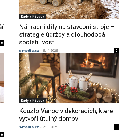
Rady a Návody
ší
Náhradní díly na stavební stroje –
strategie údržby a dlouhodobá
spolehlivost
0
s-media.cz
-
5.11.2025
0
Rady a Návody
Kouzlo Vánoc v dekoracích, které
vytvoří útulný domov
s-media.cz
-
21.8.2025
0
0