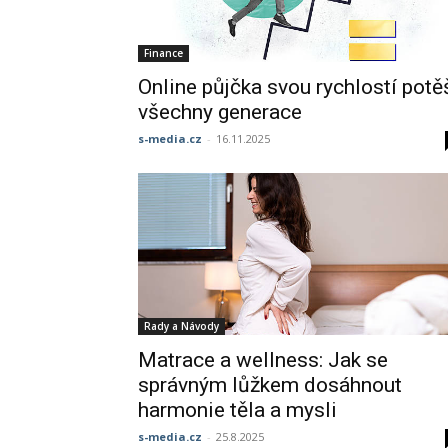
Finance
Online půjčka svou rychlostí potě
všechny generace
s-media.cz
-
16.11.2025
Rady a Návody
Matrace a wellness: Jak se
správným lůžkem dosáhnout
harmonie těla a mysli
s-media.cz
-
25.8.2025