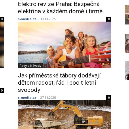
Elektro revize Praha: Bezpečná
elektřina v každém domě i firmě
s-media.cz
-
30.11.2025
0
0
Rady a Návody
Jak příměstské tábory dodávají
dětem radost, řád i pocit letní
svobody
0
s-media.cz
-
27.11.2025
0