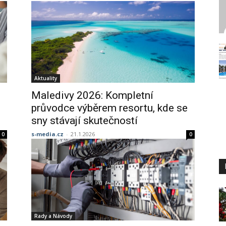
Aktuality
Maledivy 2026: Kompletní
průvodce výběrem resortu, kde se
sny stávají skutečností
s-media.cz
-
21.1.2026
0
0
Rady a Návody