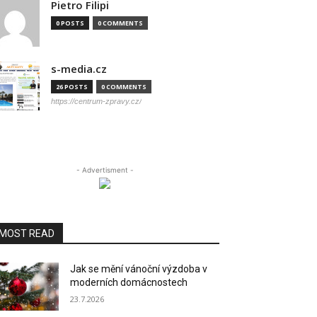
Pietro Filipi
0 POSTS
0 COMMENTS
s-media.cz
26 POSTS
0 COMMENTS
https://centrum-zpravy.cz/
- Advertisment -
MOST READ
Jak se mění vánoční výzdoba v
moderních domácnostech
23.7.2026