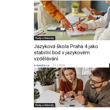
Rady a Návody
Jazyková škola Praha 4 jako
stabilní bod v jazykovém
vzdělávání
s-media.cz
-
11.2.2026
Rady a Návody