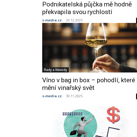
Podnikatelská půjčka mě hodně
překvapila svou rychlostí
s-media.cz
-
20.12.2025
Rady a Návody
Víno v bag in box – pohodlí, které
mění vinařský svět
s-media.cz
-
30.11.2025