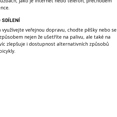
službách, jako je internet nebo telefon, přechodem
ence.
 SDÍLENÍ
 využívejte veřejnou dopravu, chodte pěšky nebo se
způsobem nejen že ušetříte na palivu, ale také na
víc zlepšuje i dostupnost alternativních způsobů
icykly.
k