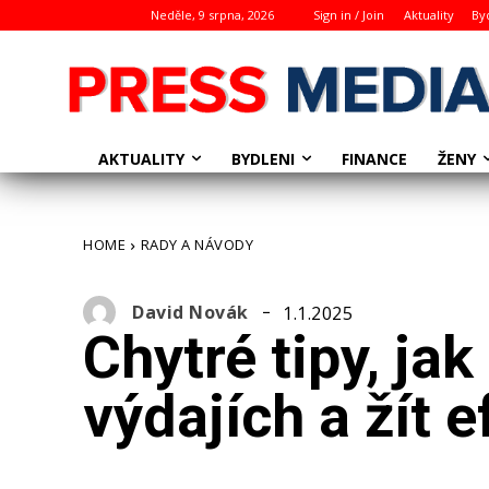
Neděle, 9 srpna, 2026
Sign in / Join
Aktuality
By
AKTUALITY
BYDLENI
ŽENY
FINANCE
HOME
RADY A NÁVODY
David Novák
1.1.2025
Chytré tipy, ja
výdajích a žít e