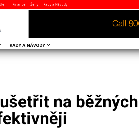
dleni
Finance
Ženy
Rady a Návody
RADY A NÁVODY
k ušetřit na běžných
fektivněji