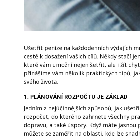
Ušetřit peníze na každodenních výdajích mů
cestě k dosažení vašich cílů. Někdy stačí j
které vám umožní nejen šetřit, ale i žít chyt
přinášíme vám několik praktických tipů, jak
svého života.
1.
PLÁNOVÁNÍ ROZPOČTU JE ZÁKLAD
Jedním z nejúčinnějších způsobů, jak ušetřit
rozpočet, do kterého zahrnete všechny pravi
dopravu, a také úspory. Když máte jasnou 
můžete se zaměřit na oblasti, kde lze snadn