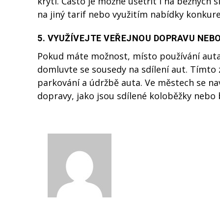
krytí. Často je možné ušetřit i na běžných 
na jiný tarif nebo využitím nabídky konkur
5.
VYUŽÍVEJTE VEŘEJNOU DOPRAVU NEBO
Pokud máte možnost, místo používání auta
domluvte se sousedy na sdílení aut. Tímto 
parkování a údržbě auta. Ve městech se na
dopravy, jako jsou sdílené koloběžky nebo b
David Nová