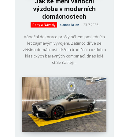
Jak se mění vánoční
výzdoba v moderních
domácnostech
s-media.cz
-
23.7.2026
Rady a Návody
Vánoční dekorace prošly během posledních
let zajímavým vývojem. Zatímco dříve se
většina domácností držela tradičních ozdob a
klasických barevných kombinací, dnes lidé
stále častěji...