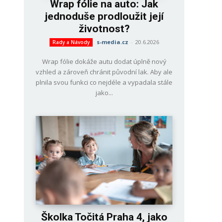
Wrap fólie na auto: Jak
jednoduše prodloužit její
životnost?
s-media.cz
-
20.6.2026
Rady a Návody
Wrap fólie dokáže autu dodat úplně nový
vzhled a zároveň chránit původní lak. Aby ale
plnila svou funkci co nejdéle a vypadala stále
jako...
Školka Točitá Praha 4, jako