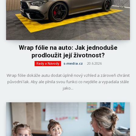
Wrap fólie na auto: Jak jednoduše
prodloužit její životnost?
s-media.cz
-
20.6.2026
Rady a Návody
Wrap fólie dokáže autu dodat úplně nový vzhled a zároveň chránit
původní lak. Aby ale plnila svou funkci co nejdéle a vypadala stále
jako...