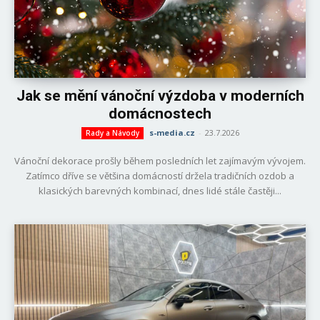
Jak se mění vánoční výzdoba v moderních
domácnostech
s-media.cz
-
23.7.2026
Rady a Návody
Vánoční dekorace prošly během posledních let zajímavým vývojem.
Zatímco dříve se většina domácností držela tradičních ozdob a
klasických barevných kombinací, dnes lidé stále častěji...