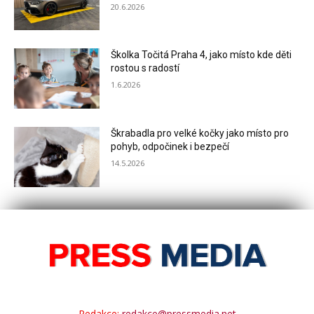
20.6.2026
Školka Točitá Praha 4, jako místo kde děti
rostou s radostí
1.6.2026
Škrabadla pro velké kočky jako místo pro
pohyb, odpočinek i bezpečí
14.5.2026
Redakce:
redakce@pressmedia.net