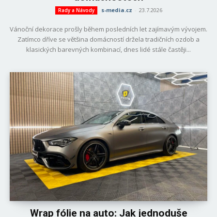
s-media.cz
-
23.7.2026
Rady a Návody
Vánoční dekorace prošly během posledních let zajímavým vývojem.
Zatímco dříve se většina domácností držela tradičních ozdob a
klasických barevných kombinací, dnes lidé stále častěji...
Wrap fólie na auto: Jak jednoduše