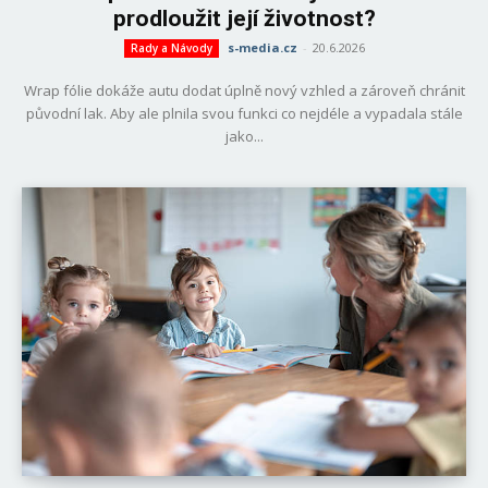
prodloužit její životnost?
s-media.cz
-
20.6.2026
Rady a Návody
Wrap fólie dokáže autu dodat úplně nový vzhled a zároveň chránit
původní lak. Aby ale plnila svou funkci co nejdéle a vypadala stále
jako...