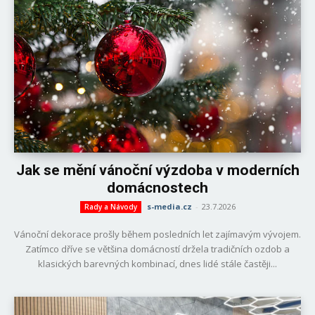
Jak se mění vánoční výzdoba v moderních
domácnostech
s-media.cz
-
23.7.2026
Rady a Návody
Vánoční dekorace prošly během posledních let zajímavým vývojem.
Zatímco dříve se většina domácností držela tradičních ozdob a
klasických barevných kombinací, dnes lidé stále častěji...