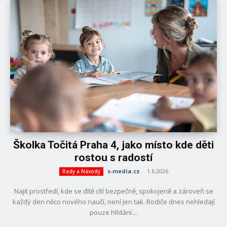
Školka Točitá Praha 4, jako místo kde děti
rostou s radostí
s-media.cz
-
1.6.2026
Rady a Návody
Najít prostředí, kde se dítě cítí bezpečně, spokojeně a zároveň se
každý den něco nového naučí, není jen tak. Rodiče dnes nehledají
pouze hlídání....