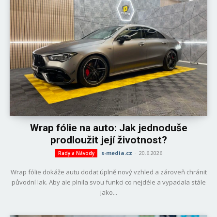
Wrap fólie na auto: Jak jednoduše
prodloužit její životnost?
s-media.cz
-
20.6.2026
Rady a Návody
Wrap fólie dokáže autu dodat úplně nový vzhled a zároveň chránit
původní lak. Aby ale plnila svou funkci co nejdéle a vypadala stále
jako...