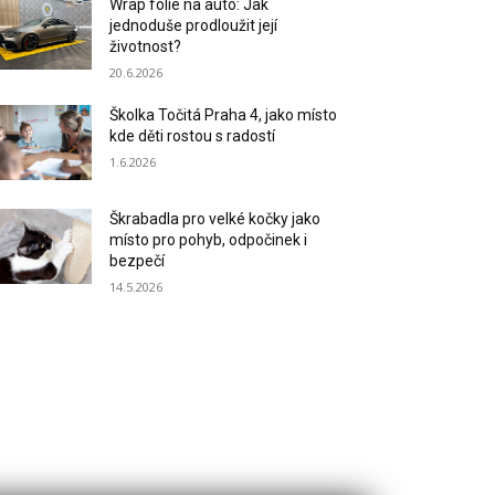
Wrap fólie na auto: Jak
jednoduše prodloužit její
životnost?
20.6.2026
Školka Točitá Praha 4, jako místo
kde děti rostou s radostí
1.6.2026
Škrabadla pro velké kočky jako
místo pro pohyb, odpočinek i
bezpečí
14.5.2026