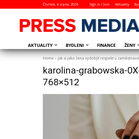
Čtvrtek, 6 srpna, 2026
Sign in / Join
Aktuality
By
AKTUALITY
BYDLENI
ŽENY
FINANCE
Home
Jak si jako žena vydobýt respekt u zaměstnavat
karolina-grabowska-0
768×512