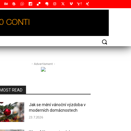
- Advertisment -
MOST READ
Jak se mění vánoční výzdoba v
moderních domácnostech
23.7.2026