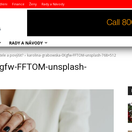
dleni
Finance
Ženy
Rady a Návody
RADY A NÁVODY
ele a povýšit?
karolina-grabowska-0Xgfw-FFTOM-unsplash-768×512
Xgfw-FFTOM-unsplash-