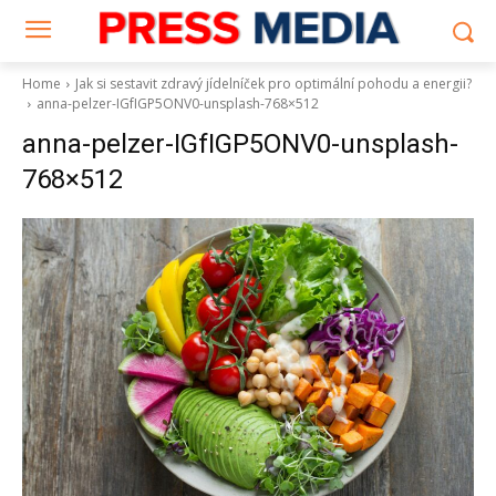
Home
Jak si sestavit zdravý jídelníček pro optimální pohodu a energii?
anna-pelzer-IGfIGP5ONV0-unsplash-768×512
anna-pelzer-IGfIGP5ONV0-unsplash-
768×512