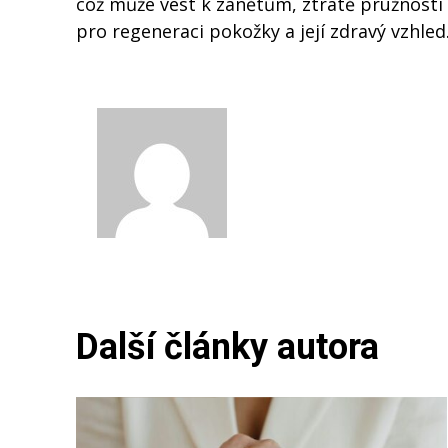
což může vést k zánětům, ztrátě pružnosti 
pro regeneraci pokožky a její zdravý vzhle
David Nová
Další články autora