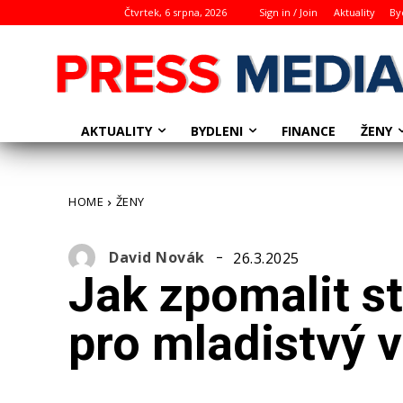
Čtvrtek, 6 srpna, 2026
Sign in / Join
Aktuality
By
AKTUALITY
BYDLENI
ŽENY
FINANCE
HOME
ŽENY
David Novák
26.3.2025
Jak zpomalit st
pro mladistvý 