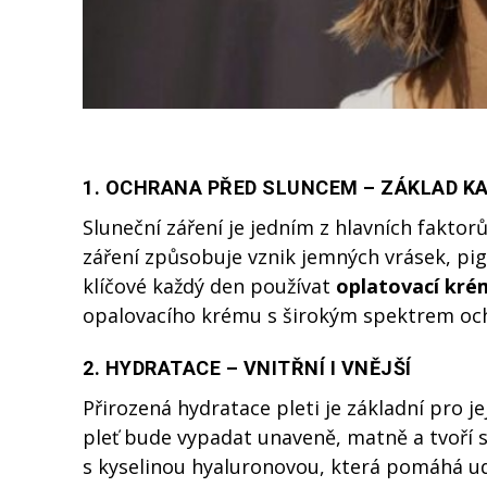
1. OCHRANA PŘED SLUNCEM – ZÁKLAD KA
Sluneční záření je jedním z hlavních faktor
záření způsobuje vznik jemných vrásek, pigm
klíčové každý den používat
oplatovací kré
opalovacího krému s širokým spektrem och
2. HYDRATACE – VNITŘNÍ I VNĚJŠÍ
Přirozená hydratace pleti je základní pro j
pleť bude vypadat unaveně, matně a tvoří s
s kyselinou hyaluronovou, která pomáhá ud