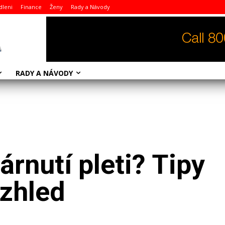
dleni
Finance
Ženy
Rady a Návody
RADY A NÁVODY
árnutí pleti? Tipy
vzhled