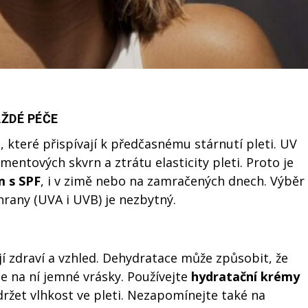
ŽDÉ PÉČE
ů, které přispívají k předčasnému stárnutí pleti. UV
entových skvrn a ztrátu elasticity pleti. Proto je
m s SPF
, i v zimě nebo na zamračených dnech. Výběr
rany (UVA i UVB) je nezbytný.
ejí zdraví a vzhled. Dehydratace může způsobit, že
e na ní jemné vrásky. Používejte
hydratační krémy
ržet vlhkost ve pleti. Nezapomínejte také na