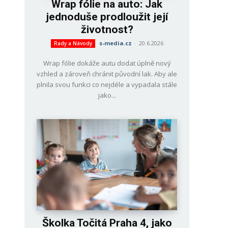
Wrap fólie na auto: Jak
jednoduše prodloužit její
životnost?
s-media.cz
-
20.6.2026
Rady a Návody
Wrap fólie dokáže autu dodat úplně nový
vzhled a zároveň chránit původní lak. Aby ale
plnila svou funkci co nejdéle a vypadala stále
jako...
Školka Točitá Praha 4, jako