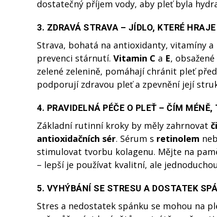
dostatečný příjem vody, aby pleť byla hydra
3. ZDRAVÁ STRAVA – JÍDLO, KTERÉ HRAJE
Strava, bohatá na antioxidanty, vitamíny a
prevenci stárnutí.
Vitamin C
a
E
, obsažené
zelené zelenině, pomáhají chránit pleť před
podporují zdravou pleť a zpevnění její stru
4. PRAVIDELNÁ PÉČE O PLEŤ – ČÍM MÉNĚ, 
Základní rutinní kroky by měly zahrnovat
č
antioxidačních sér
. Sérum s
retinolem
ne
stimulovat tvorbu kolagenu. Mějte na pamě
– lepší je používat kvalitní, ale jednoduch
5. VYHÝBÁNÍ SE STRESU A DOSTATEK SP
Stres a nedostatek spánku se mohou na plet