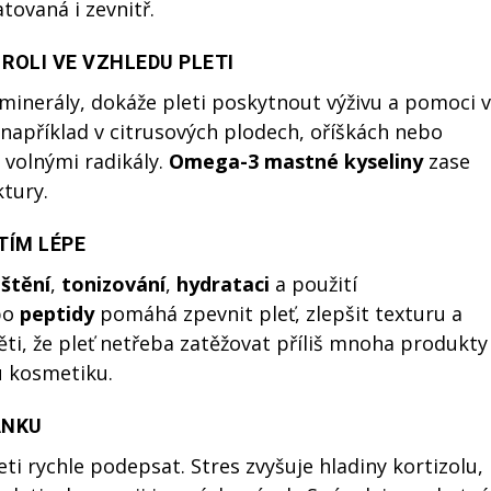
tovaná i zevnitř.
 ROLI VE VZHLEDU PLETI
 minerály, dokáže pleti poskytnout výživu a pomoci v
 například v citrusových plodech, oříškách nebo
 volnými radikály.
Omega-3 mastné kyseliny
zase
ktury.
TÍM LÉPE
ištění
,
tonizování
,
hydrataci
a použití
bo
peptidy
pomáhá zpevnit pleť, zlepšit texturu a
ti, že pleť netřeba zatěžovat příliš mnoha produkty
ou kosmetiku.
ÁNKU
i rychle podepsat. Stres zvyšuje hladiny kortizolu,