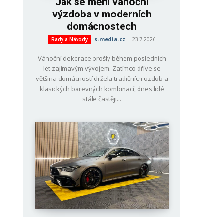
Jak se mění vánoční
výzdoba v moderních
domácnostech
s-media.cz
-
23.7.2026
Rady a Návody
Vánoční dekorace prošly během posledních
let zajímavým vývojem. Zatímco dříve se
většina domácností držela tradičních ozdob a
klasických barevných kombinací, dnes lidé
stále častěji...