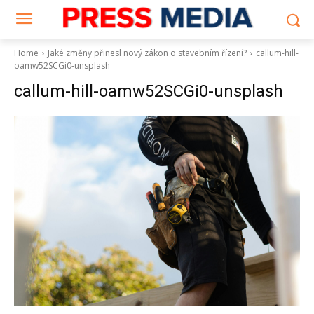
Home
Jaké změny přinesl nový zákon o stavebním řízení?
callum-hill-
oamw52SCGi0-unsplash
callum-hill-oamw52SCGi0-unsplash