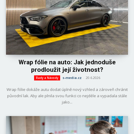
Wrap fólie na auto: Jak jednoduše
prodloužit její životnost?
s-media.cz
-
20.6.2026
Rady a Návody
Wrap fólie dokáže autu dodat úplně nový vzhled a zároveň chránit
původní lak. Aby ale plnila svou funkci co nejdéle a vypadala stále
jako...