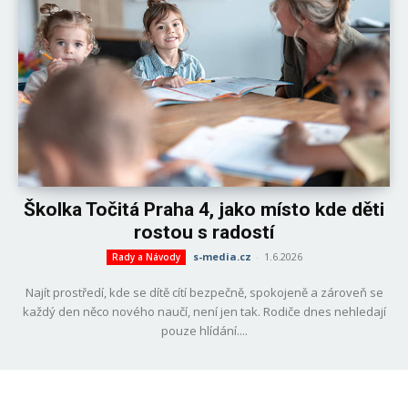
Školka Točitá Praha 4, jako místo kde děti
rostou s radostí
s-media.cz
-
1.6.2026
Rady a Návody
Najít prostředí, kde se dítě cítí bezpečně, spokojeně a zároveň se
každý den něco nového naučí, není jen tak. Rodiče dnes nehledají
pouze hlídání....