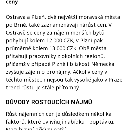
ceny
Ostrava a Plzeň, dvě největší moravská města
po Brně, také zaznamenávají nárůst cen. V
Ostravě se ceny za nájem menších bytů
pohybují kolem 12 000 CZK, v Plzni pak
průměrně kolem 13 000 CZK. Obě města
přitahují pracovníky z okolních regionů,
přičemž v případě Plzně i blízkost Německa
zvyšuje zájem o pronájmy. Ačkoliv ceny v
těchto městech nejsou tak vysoké jako v Praze,
trend růstu je stále přítomný.
DŮVODY ROSTOUCÍCH NÁJMŮ
Růst nájemních cen je důsledkem několika
faktorů, které ovlivňují nabídku i poptávku.
Mezi hlavní příčiny patří: