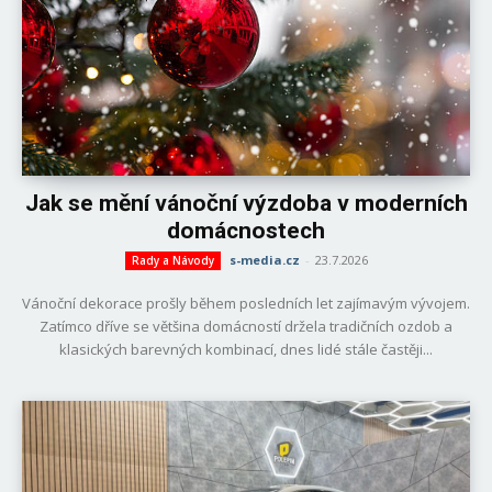
Jak se mění vánoční výzdoba v moderních
domácnostech
s-media.cz
-
23.7.2026
Rady a Návody
Vánoční dekorace prošly během posledních let zajímavým vývojem.
Zatímco dříve se většina domácností držela tradičních ozdob a
klasických barevných kombinací, dnes lidé stále častěji...