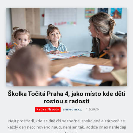
Školka Točitá Praha 4, jako místo kde děti
rostou s radostí
s-media.cz
-
1.6.2026
Rady a Návody
Najít prostředí, kde se dítě cítí bezpečně, spokojeně a zároveň se
každý den něco nového naučí, není jen tak. Rodiče dnes nehledají