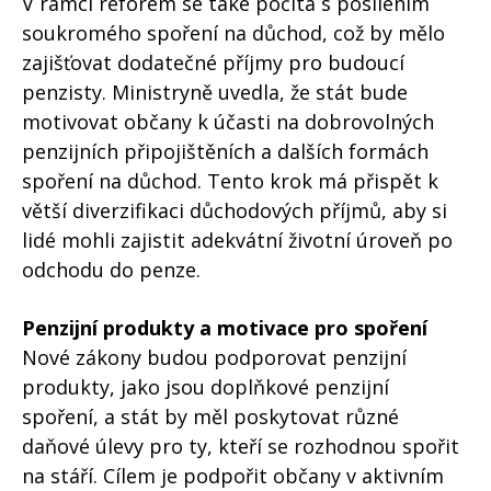
V rámci reforem se také počítá s posílením
soukromého spoření na důchod, což by mělo
zajišťovat dodatečné příjmy pro budoucí
penzisty. Ministryně uvedla, že stát bude
motivovat občany k účasti na dobrovolných
penzijních připojištěních a dalších formách
spoření na důchod. Tento krok má přispět k
větší diverzifikaci důchodových příjmů, aby si
lidé mohli zajistit adekvátní životní úroveň po
odchodu do penze.
Penzijní produkty a motivace pro spoření
Nové zákony budou podporovat penzijní
produkty, jako jsou doplňkové penzijní
spoření, a stát by měl poskytovat různé
daňové úlevy pro ty, kteří se rozhodnou spořit
na stáří. Cílem je podpořit občany v aktivním