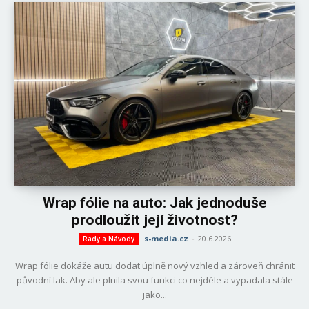
Wrap fólie na auto: Jak jednoduše
prodloužit její životnost?
s-media.cz
-
20.6.2026
Rady a Návody
Wrap fólie dokáže autu dodat úplně nový vzhled a zároveň chránit
původní lak. Aby ale plnila svou funkci co nejdéle a vypadala stále
jako...