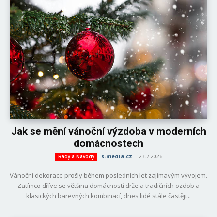
Jak se mění vánoční výzdoba v moderních
domácnostech
s-media.cz
-
23.7.2026
Rady a Návody
Vánoční dekorace prošly během posledních let zajímavým vývojem.
Zatímco dříve se většina domácností držela tradičních ozdob a
klasických barevných kombinací, dnes lidé stále častěji...