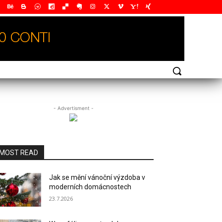
- Advertisment -
MOST READ
Jak se mění vánoční výzdoba v
moderních domácnostech
23.7.2026