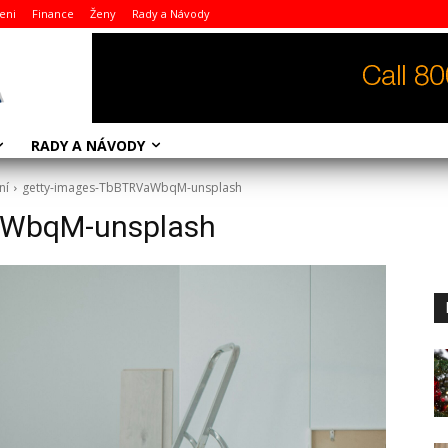
eni
Finance
Ženy
Rady a Návody
RADY A NÁVODY
ní
getty-images-TbBTRVaWbqM-unsplash
aWbqM-unsplash