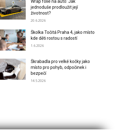
Wrap fólie na auto: Jak
jednoduše prodloužit její
životnost?
20.6.2026
Školka Točitá Praha 4, jako místo
kde děti rostou s radostí
1.6.2026
Škrabadla pro velké kočky jako
místo pro pohyb, odpočinek i
bezpečí
14.5.2026