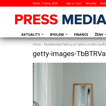
Pátek, 7 srpna, 2026
Sign in / Join
Aktuality
Bydl
AKTUALITY
BYDLENI
ŽENY
FINANCE
Home
Nejdůležitější faktory při výběru nového bydle
getty-images-TbBTRV