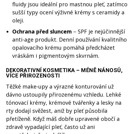
fluidy jsou ideální pro mastnou pleť, zatímco
sušší typy ocení výživné krémy s ceramidy a
oleji.
Ochrana před sluncem
– SPF je nejúčinnější
anti-age produkt. Denní používání kvalitního
opalovacího krému pomáhá předcházet
vráskám i pigmentovým skvrnám.
DEKORATIVNÍ KOSMETIKA – MÉNĚ NÁNOSŮ,
VÍCE PŘIROZENOSTI
Těžké make-upy a výrazné konturování už
dávno ustoupily přirozenému vzhledu. Lehké
tónovací krémy, krémové tvářenky a lesky na
rty dodají svěžest, aniž by pleť působila
přetíženě. Když máš dobře upravené obočí a
zdravě vypadající pleť, často už ani