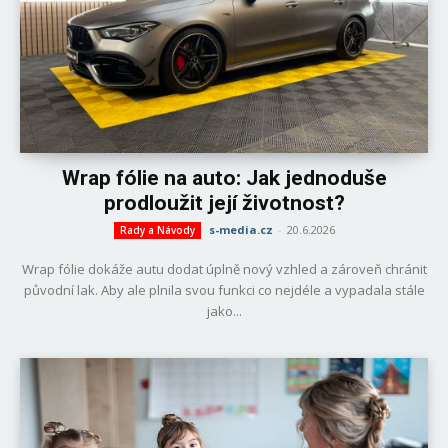
Wrap fólie na auto: Jak jednoduše
prodloužit její životnost?
s-media.cz
-
20.6.2026
Rady a Návody
Wrap fólie dokáže autu dodat úplně nový vzhled a zároveň chránit
původní lak. Aby ale plnila svou funkci co nejdéle a vypadala stále
jako...