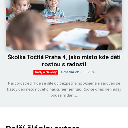
Školka Točitá Praha 4, jako místo kde děti
rostou s radostí
s-media.cz
-
1.6.2026
Rady a Návody
Najít prostředí, kde se dítě cítí bezpečně, spokojeně a zároveň se
každý den něco nového naučí, není jen tak. Rodiče dnes nehledají
pouze hlídání....