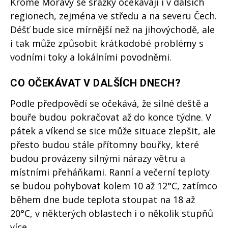
Kromě Moravy se srážky očekávají i v dalších
regionech, zejména ve středu a na severu Čech.
Déšť bude sice mírnější než na jihovýchodě, ale
i tak může způsobit krátkodobé problémy s
vodními toky a lokálními povodněmi.
CO OČEKÁVAT V DALŠÍCH DNECH?
Podle předpovědí se očekává, že silné deště a
bouře budou pokračovat až do konce týdne. V
pátek a víkend se sice může situace zlepšit, ale
přesto budou stále přítomny bouřky, které
budou provázeny silnými nárazy větru a
místními přeháňkami. Ranní a večerní teploty
se budou pohybovat kolem 10 až 12°C, zatímco
během dne bude teplota stoupat na 18 až
20°C, v některých oblastech i o několik stupňů
více.