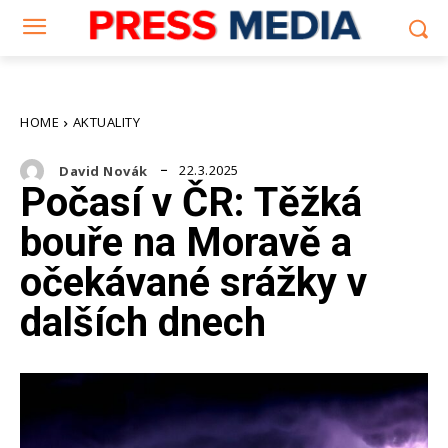
HOME
AKTUALITY
22.3.2025
David Novák
Počasí v ČR: Těžká
bouře na Moravě a
očekávané srážky v
dalších dnech