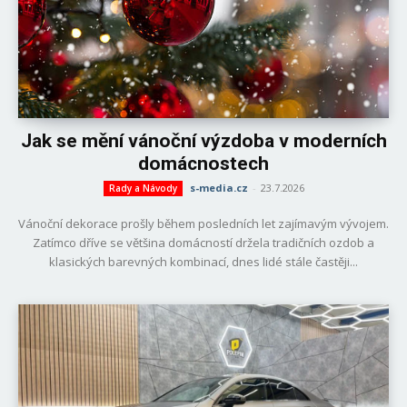
Jak se mění vánoční výzdoba v moderních
domácnostech
s-media.cz
-
23.7.2026
Rady a Návody
Vánoční dekorace prošly během posledních let zajímavým vývojem.
Zatímco dříve se většina domácností držela tradičních ozdob a
klasických barevných kombinací, dnes lidé stále častěji...