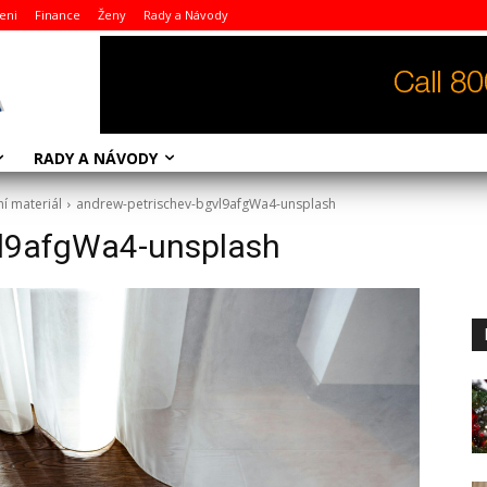
eni
Finance
Ženy
Rady a Návody
RADY A NÁVODY
ní materiál
andrew-petrischev-bgvl9afgWa4-unsplash
vl9afgWa4-unsplash