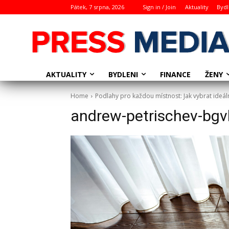
Pátek, 7 srpna, 2026
Sign in / Join
Aktuality
Bydl
AKTUALITY
BYDLENI
ŽENY
FINANCE
Home
Podlahy pro každou místnost: Jak vybrat ideál
andrew-petrischev-bg