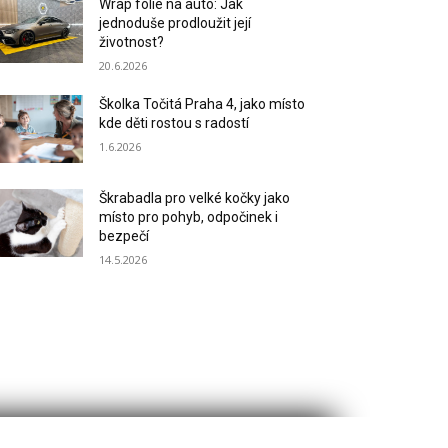
Wrap fólie na auto: Jak
jednoduše prodloužit její
životnost?
20.6.2026
Školka Točitá Praha 4, jako místo
kde děti rostou s radostí
1.6.2026
Škrabadla pro velké kočky jako
místo pro pohyb, odpočinek i
bezpečí
14.5.2026