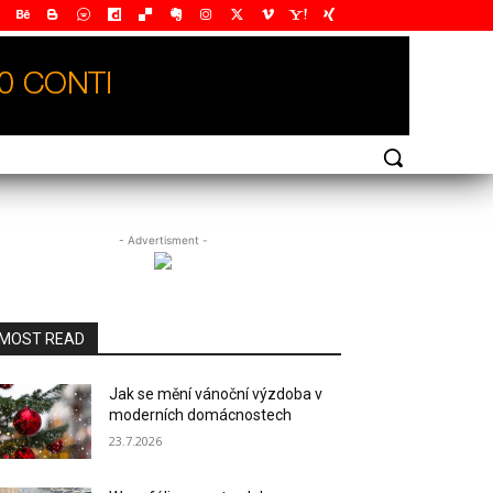
- Advertisment -
MOST READ
Jak se mění vánoční výzdoba v
moderních domácnostech
23.7.2026