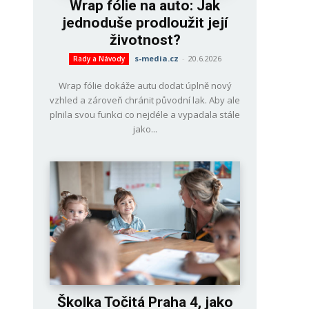
Wrap fólie na auto: Jak
jednoduše prodloužit její
životnost?
s-media.cz
-
20.6.2026
Rady a Návody
Wrap fólie dokáže autu dodat úplně nový
vzhled a zároveň chránit původní lak. Aby ale
plnila svou funkci co nejdéle a vypadala stále
jako...
Školka Točitá Praha 4, jako