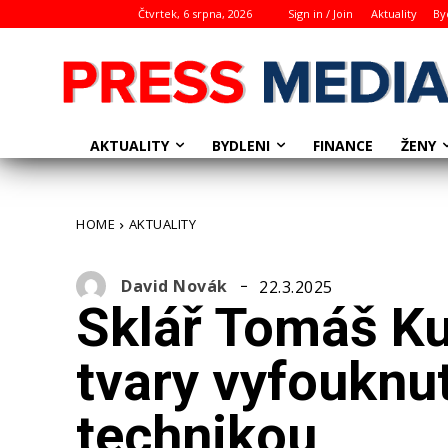
Čtvrtek, 6 srpna, 2026
Sign in / Join
Aktuality
By
AKTUALITY
BYDLENI
ŽENY
FINANCE
HOME
AKTUALITY
David Novák
22.3.2025
Sklář Tomáš Ku
tvary vyfouknut
technikou