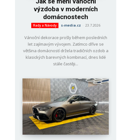
Jak se mění vánoční
výzdoba v moderních
domácnostech
s-media.cz
-
23.7.2026
Rady a Návody
Vánoční dekorace prošly během posledních
let zajímavým vývojem. Zatímco dříve se
většina domácností držela tradičních ozdob a
klasických barevných kombinací, dnes lidé
stále častěji...