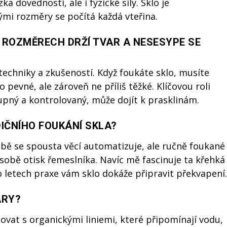
 dovednosti, ale i fyzické síly. Sklo je
ými rozměry se počítá každá vteřina.
H ROZMĚRECH DRŽÍ TVAR A NESESYPE SE
techniky a zkušeností. Když foukáte sklo, musíte
 pevné, ale zároveň ne příliš těžké. Klíčovou roli
upný a kontrolovaný, může dojít k prasklinám.
DIČNÍHO FOUKÁNÍ SKLA?
obě se spousta věcí automatizuje, ale ručně foukané
v sobě otisk řemeslníka. Navíc mě fascinuje ta křehká
 letech praxe vám sklo dokáže připravit překvapení.
ARY?
ovat s organickými liniemi, které připomínají vodu,