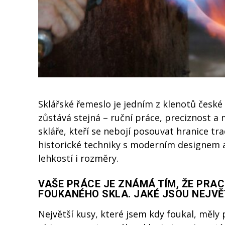
Sklářské řemeslo je jedním z klenotů české 
zůstává stejná – ruční práce, preciznost a
skláře, kteří se nebojí posouvat hranice tr
historické techniky s moderním designem a
lehkostí i rozměry.
VAŠE PRÁCE JE ZNÁMÁ TÍM, ŽE PRAC
FOUKANÉHO SKLA. JAKÉ JSOU NEJVĚT
Největší kusy, které jsem kdy foukal, měly