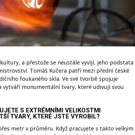
kultury, a přestože se neustále vyvíjí, jeho podstata
 mistrovství. Tomáš Kučera patří mezi přední české
adičního foukaného skla. Ve své tvorbě spojuje
 vytváří monumentální tvary, které udivují svou
UJETE S EXTRÉMNÍMI VELIKOSTMI
ŠÍ TVARY, KTERÉ JSTE VYROBIL?
 přes metr v průměru. Když pracujete s takto velkým