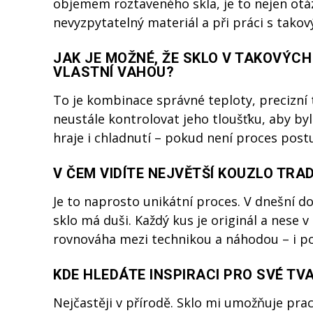
objemem roztaveného skla, je to nejen otázka
nevyzpytatelný materiál a při práci s takov
JAK JE MOŽNÉ, ŽE SKLO V TAKOVÝC
VLASTNÍ VAHOU?
To je kombinace správné teploty, precizní 
neustále kontrolovat jeho tloušťku, aby bylo
hraje i chladnutí – pokud není proces post
V ČEM VIDÍTE NEJVĚTŠÍ KOUZLO TRA
Je to naprosto unikátní proces. V dnešní d
sklo má duši. Každý kus je originál a nese 
rovnováha mezi technikou a náhodou – i po
KDE HLEDÁTE INSPIRACI PRO SVÉ TV
Nejčastěji v přírodě. Sklo mi umožňuje prac