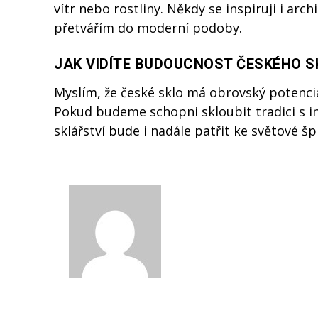
vítr nebo rostliny. Někdy se inspiruji i ar
přetvářím do moderní podoby.
JAK VIDÍTE BUDOUCNOST ČESKÉHO S
Myslím, že české sklo má obrovský potenciál.
Pokud budeme schopni skloubit tradici s i
sklářství bude i nadále patřit ke světové šp
David Nová