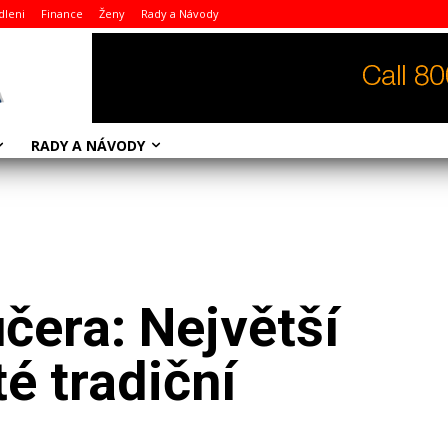
dleni
Finance
Ženy
Rady a Návody
RADY A NÁVODY
čera: Největší
é tradiční