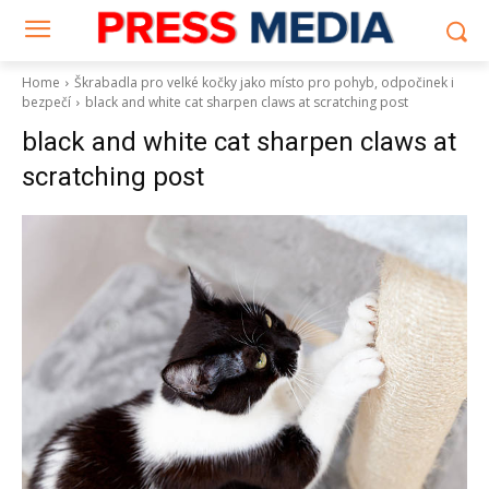
Home
Škrabadla pro velké kočky jako místo pro pohyb, odpočinek i
bezpečí
black and white cat sharpen claws at scratching post
black and white cat sharpen claws at
scratching post