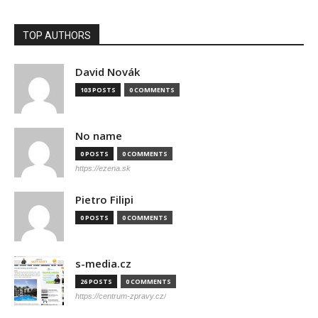
TOP AUTHORS
David Novák
103 POSTS
0 COMMENTS
No name
0 POSTS
0 COMMENTS
https://ezena.sk
Pietro Filipi
0 POSTS
0 COMMENTS
s-media.cz
26 POSTS
0 COMMENTS
https://centrum-zpravy.cz/