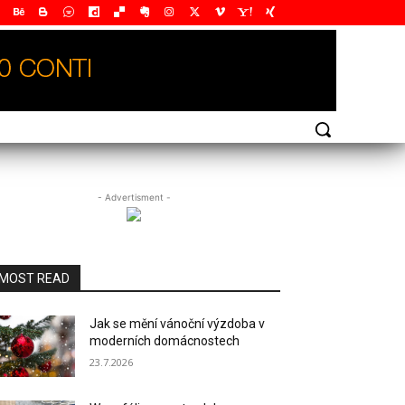
- Advertisment -
MOST READ
Jak se mění vánoční výzdoba v
moderních domácnostech
23.7.2026