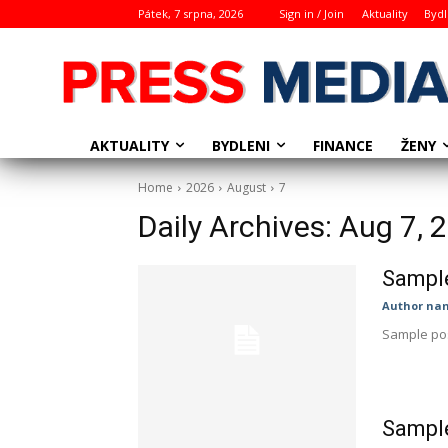
Pátek, 7 srpna, 2026
Sign in / Join
Aktuality
Bydl
AKTUALITY
BYDLENI
ŽENY
FINANCE
Home
2026
August
7
Daily Archives: Aug 7, 
Sample
Author na
Sample pos
Sample