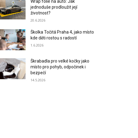
Wrap fólie na auto: Jak
jednoduše prodloužit její
životnost?
20.6.2026
Školka Točitá Praha 4, jako místo
kde děti rostou s radostí
1.6.2026
Škrabadla pro velké kočky jako
místo pro pohyb, odpočinek i
bezpečí
14.5.2026