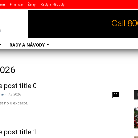
eni
Finance
Ženy
Rady a Návody
RADY A NÁVODY
2026
 post title 0
me
-
7.8.2026
11
t no 0 excerpt.
 post title 1