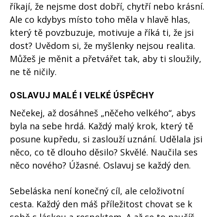
říkají, že nejsme dost dobří, chytří nebo krásní.
Ale co kdybys místo toho měla v hlavě hlas,
který tě povzbuzuje, motivuje a říká ti, že jsi
dost? Uvědom si, že myšlenky nejsou realita.
Můžeš je měnit a přetvářet tak, aby ti sloužily,
ne tě ničily.
OSLAVUJ MALÉ I VELKÉ ÚSPĚCHY
Nečekej, až dosáhneš „něčeho velkého“, abys
byla na sebe hrdá. Každý malý krok, který tě
posune kupředu, si zaslouží uznání. Udělala jsi
něco, co tě dlouho děsilo? Skvělé. Naučila ses
něco nového? Úžasné. Oslavuj se každý den.
Sebeláska není konečný cíl, ale celoživotní
cesta. Každý den máš příležitost chovat se k