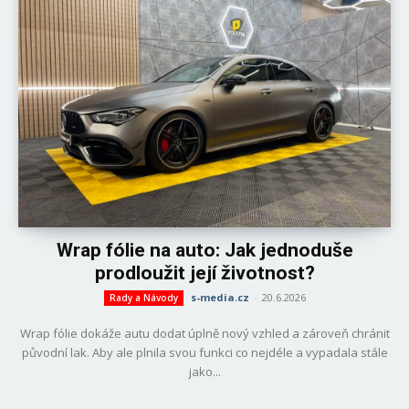
Wrap fólie na auto: Jak jednoduše
prodloužit její životnost?
s-media.cz
-
20.6.2026
Rady a Návody
Wrap fólie dokáže autu dodat úplně nový vzhled a zároveň chránit
původní lak. Aby ale plnila svou funkci co nejdéle a vypadala stále
jako...