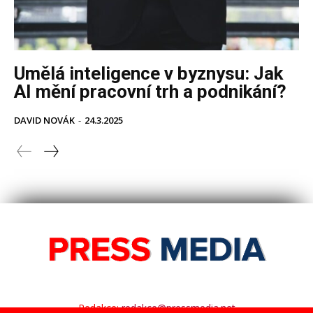
Redakce:
redakce@pressmedia.net