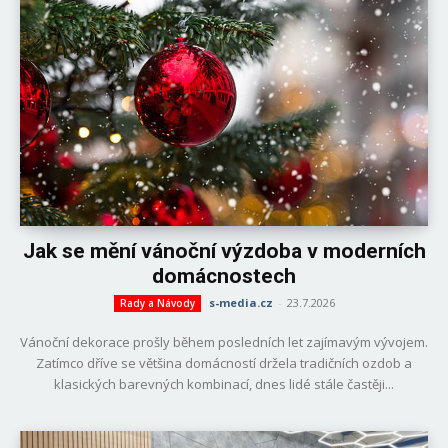
Jak se mění vánoční výzdoba v moderních
domácnostech
s-media.cz
-
23.7.2026
Rady a Návody
Vánoční dekorace prošly během posledních let zajímavým vývojem.
Zatímco dříve se většina domácností držela tradičních ozdob a
klasických barevných kombinací, dnes lidé stále častěji...