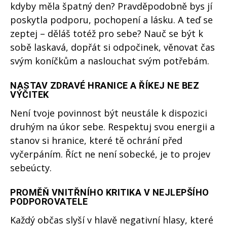
kdyby měla špatný den? Pravděpodobně bys jí
poskytla podporu, pochopení a lásku. A teď se
zeptej – děláš totéž pro sebe? Nauč se být k
sobě laskavá, dopřát si odpočinek, věnovat čas
svým koníčkům a naslouchat svým potřebám.
NASTAV ZDRAVÉ HRANICE A ŘÍKEJ NE BEZ
VÝČITEK
Není tvoje povinnost být neustále k dispozici
druhým na úkor sebe. Respektuj svou energii a
stanov si hranice, které tě ochrání před
vyčerpáním. Říct ne není sobecké, je to projev
sebeúcty.
PROMĚŇ VNITŘNÍHO KRITIKA V NEJLEPŠÍHO
PODPOROVATELE
Každý občas slyší v hlavě negativní hlasy, které