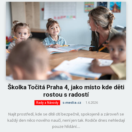
Školka Točitá Praha 4, jako místo kde děti
rostou s radostí
s-media.cz
-
1.6.2026
Rady a Návody
Najít prostředí, kde se dítě cítí bezpečně, spokojeně a zároveň se
každý den něco nového naučí, není jen tak. Rodiče dnes nehledají
pouze hlídání....