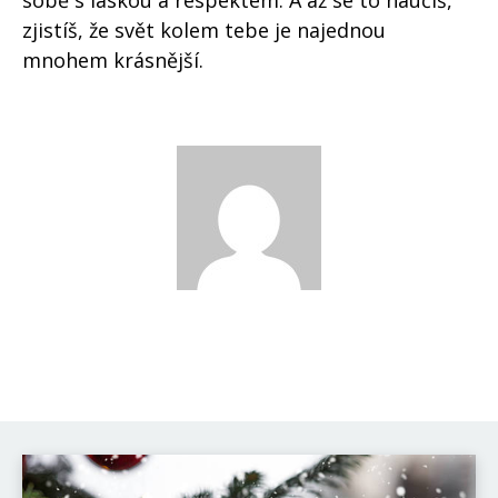
sobě s láskou a respektem. A až se to naučíš,
zjistíš, že svět kolem tebe je najednou
mnohem krásnější.
David Novák