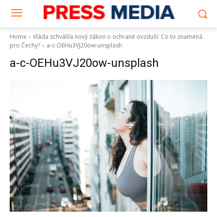
Home
Vláda schválila nový zákon o ochraně ovzduší: Co to znamená
pro Čechy?
a-c-OEHu3VJ20ow-unsplash
a-c-OEHu3VJ20ow-unsplash