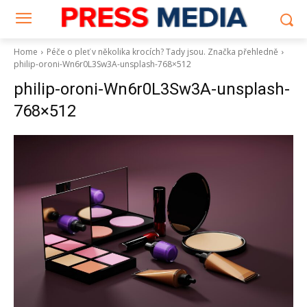
Home
Péče o pleť v několika krocích? Tady jsou. Značka přehledně
philip-oroni-Wn6r0L3Sw3A-unsplash-768×512
philip-oroni-Wn6r0L3Sw3A-unsplash-
768×512